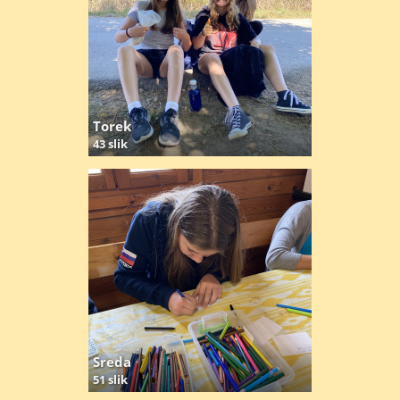
Torek
43 slik
Sreda
51 slik