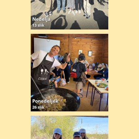
Nedelja
13 slik
Ponedeljek
26 slik