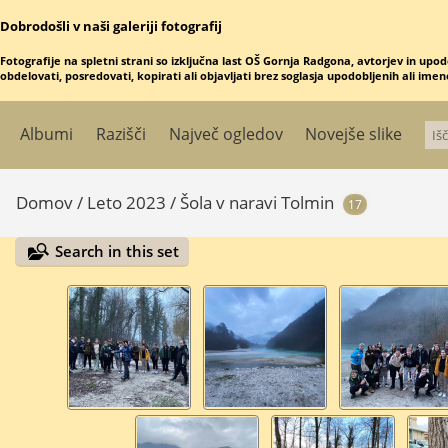
Dobrodošli v naši galeriji fotografij
Fotografije na spletni strani so izključna last OŠ Gornja Radgona, avtorjev in upod
obdelovati, posredovati, kopirati ali objavljati brez soglasja upodobljenih ali ime
Albumi
Razišči
Največ ogledov
Novejše slike
Domov
/
Leto 2023
/
Šola v naravi Tolmin
17
Search in this set