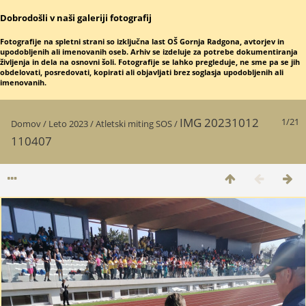
Dobrodošli v naši galeriji fotografij
Fotografije na spletni strani so izključna last OŠ Gornja Radgona, avtorjev in
upodobljenih ali imenovanih oseb. Arhiv se izdeluje za potrebe dokumentiranja
življenja in dela na osnovni šoli. Fotografije se lahko pregleduje, ne sme pa se jih
obdelovati, posredovati, kopirati ali objavljati brez soglasja upodobljenih ali
imenovanih.
IMG 20231012
1/21
Domov
/
Leto 2023
/
Atletski miting SOS
/
110407