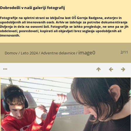
Dobrodošli v naši galeriji fotografij
Fotografije na spletni strani so izključna last OŠ Gornja Radgona, avtorjev in
upodobljenih ali imenovanih oseb. Arhiv se izdeluje za potrebe dokumentiranja
življenja in dela na osnovni šoli. Fotografije se lahko pregleduje, ne sme pa se jih
obdelovati, posredovati, kopirati ali objavljati brez soglasja upodobljenih ali
imenovanih.
image0
2/11
Domov
/
Leto 2024
/
Adventne delavnice
/