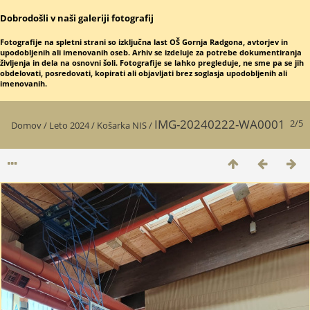
Dobrodošli v naši galeriji fotografij
Fotografije na spletni strani so izključna last OŠ Gornja Radgona, avtorjev in
upodobljenih ali imenovanih oseb. Arhiv se izdeluje za potrebe dokumentiranja
življenja in dela na osnovni šoli. Fotografije se lahko pregleduje, ne sme pa se jih
obdelovati, posredovati, kopirati ali objavljati brez soglasja upodobljenih ali
imenovanih.
IMG-20240222-WA0001
2/5
Domov
/
Leto 2024
/
Košarka NIS
/