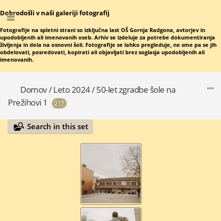
Dobrodošli v naši galeriji fotografij
Fotografije na spletni strani so izključna last OŠ Gornja Radgona, avtorjev in
upodobljenih ali imenovanih oseb. Arhiv se izdeluje za potrebe dokumentiranja
življenja in dela na osnovni šoli. Fotografije se lahko pregleduje, ne sme pa se jih
obdelovati, posredovati, kopirati ali objavljati brez soglasja upodobljenih ali
imenovanih.
Domov
/
Leto 2024
/
50-let zgradbe šole na
Prežihovi 1
217
Search in this set