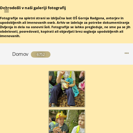
Dobrodošli v naši galeriji fotografij
Fotografije na spletni strani so izključna last OŠ Gornja Radgona, avtorjev in
upodobljenih ali imenovanih oseb. Arhiv se izdeluje za potrebe dokumentiranja
življenja in dela na osnovni šoli. Fotografije se lahko pregleduje, ne sme pa se jih
obdelovati, posredovati, kopirati ali objavljati brez soglasja upodobljenih ali
imenovanih.
Domov
6752