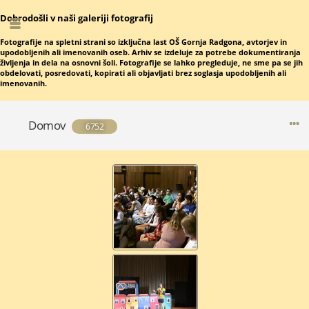
Dobrodošli v naši galeriji fotografij
Fotografije na spletni strani so izključna last OŠ Gornja Radgona, avtorjev in
upodobljenih ali imenovanih oseb. Arhiv se izdeluje za potrebe dokumentiranja
življenja in dela na osnovni šoli. Fotografije se lahko pregleduje, ne sme pa se jih
obdelovati, posredovati, kopirati ali objavljati brez soglasja upodobljenih ali
imenovanih.
Domov
6752