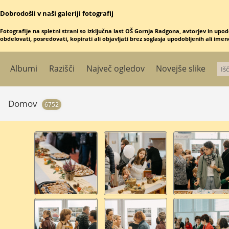
Dobrodošli v naši galeriji fotografij
Fotografije na spletni strani so izključna last OŠ Gornja Radgona, avtorjev in upod
obdelovati, posredovati, kopirati ali objavljati brez soglasja upodobljenih ali ime
Albumi
Razišči
Največ ogledov
Novejše slike
Domov
6752