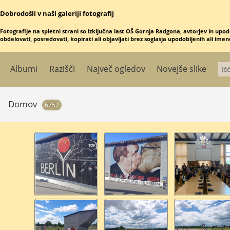
Dobrodošli v naši galeriji fotografij
Fotografije na spletni strani so izključna last OŠ Gornja Radgona, avtorjev in upod
obdelovati, posredovati, kopirati ali objavljati brez soglasja upodobljenih ali ime
Albumi
Razišči
Največ ogledov
Novejše slike
Domov
6752