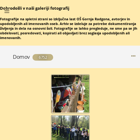
Dobrodošli v naši galeriji fotografij
Fotografije na spletni strani so izključna last OŠ Gornja Radgona, avtorjev in
upodobljenih ali imenovanih oseb. Arhiv se izdeluje za potrebe dokumentiranja
življenja in dela na osnovni šoli. Fotografije se lahko pregleduje, ne sme pa se jih
obdelovati, posredovati, kopirati ali objavljati brez soglasja upodobljenih ali
imenovanih.
Domov
6752