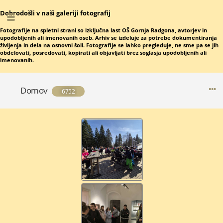
Dobrodošli v naši galeriji fotografij
Fotografije na spletni strani so izključna last OŠ Gornja Radgona, avtorjev in
upodobljenih ali imenovanih oseb. Arhiv se izdeluje za potrebe dokumentiranja
življenja in dela na osnovni šoli. Fotografije se lahko pregleduje, ne sme pa se jih
obdelovati, posredovati, kopirati ali objavljati brez soglasja upodobljenih ali
imenovanih.
Domov
6752