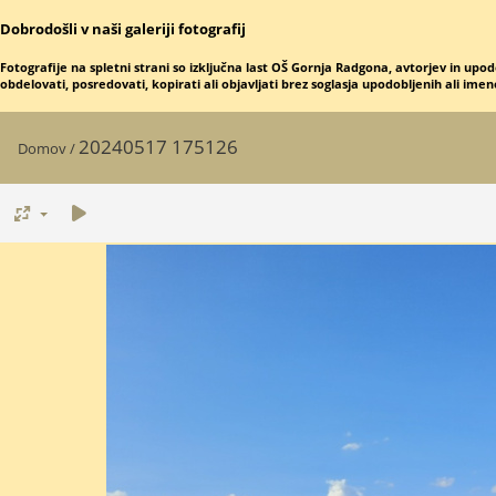
Dobrodošli v naši galeriji fotografij
Fotografije na spletni strani so izključna last OŠ Gornja Radgona, avtorjev in upod
obdelovati, posredovati, kopirati ali objavljati brez soglasja upodobljenih ali ime
20240517 175126
Domov
/