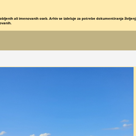
obljenih ali imenovanih oseb. Arhiv se izdeluje za potrebe dokumentiranja življenja
novanih.