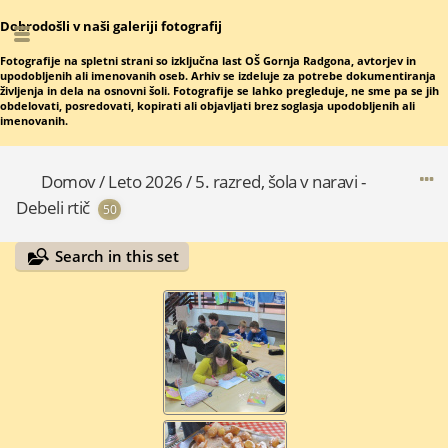
Dobrodošli v naši galeriji fotografij
Fotografije na spletni strani so izključna last OŠ Gornja Radgona, avtorjev in
upodobljenih ali imenovanih oseb. Arhiv se izdeluje za potrebe dokumentiranja
življenja in dela na osnovni šoli. Fotografije se lahko pregleduje, ne sme pa se jih
obdelovati, posredovati, kopirati ali objavljati brez soglasja upodobljenih ali
imenovanih.
Domov
/
Leto 2026
/
5. razred, šola v naravi -
Debeli rtič
50
Search in this set